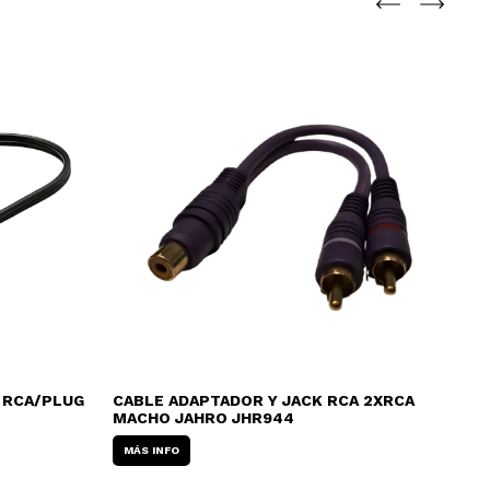
 RCA/PLUG
CABLE ADAPTADOR Y JACK RCA 2XRCA
FIC
MACHO JAHRO JHR944
(D
MÁS INFO
MÁ