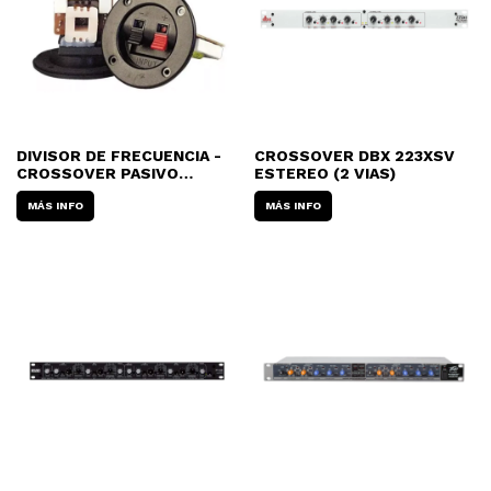
DIVISOR DE FRECUENCIA -
CROSSOVER DBX 223XSV
CROSSOVER PASIVO
ESTEREO (2 VIAS)
(PLAQUETA) JAHRO SL-BT-
1303 - 3 VIAS
MÁS INFO
MÁS INFO