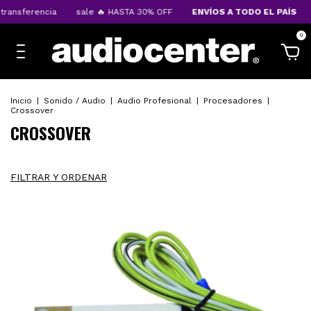
ansferencia
sale 🔥 HASTA 30% OFF
ENVÍOS A TODO EL PAÍS
1
0
Inicio
|
Sonido / Audio
|
Audio Profesional
|
Procesadores
|
Crossover
CROSSOVER
FILTRAR Y ORDENAR