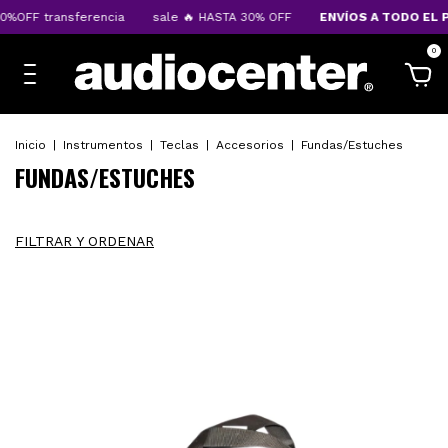
%OFF transferencia
sale 🔥 HASTA 30% OFF
ENVÍOS A TODO EL P
0
Inicio
|
Instrumentos
|
Teclas
|
Accesorios
|
Fundas/Estuches
FUNDAS/ESTUCHES
FILTRAR Y ORDENAR