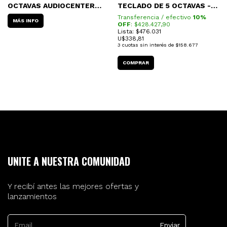
OCTAVAS AUDIOCENTER
TECLADO DE 5 OCTAVAS -
TELA DE AVIÓN
WARWICK RC-21517B
Transferencia / efectivo
10%
MÁS INFO
OFF
: $
428.427,90
Lista: $476.031
U$
338,81
3
cuotas sin interés de
$158.677
UNITE A NUESTRA COMUNIDAD
Y recibí antes las mejores ofertas y
lanzamientos