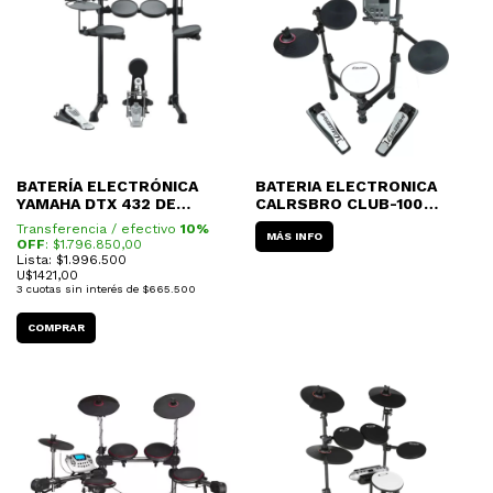
BATERÍA ELECTRÓNICA
BATERIA ELECTRONICA
YAMAHA DTX 432 DE
CALRSBRO CLUB-100
CORRAL
COMPACTA
Transferencia / efectivo
10%
MÁS INFO
OFF
: $
1.796.850,00
Lista: $1.996.500
U$
1421,00
3
cuotas sin interés de
$665.500