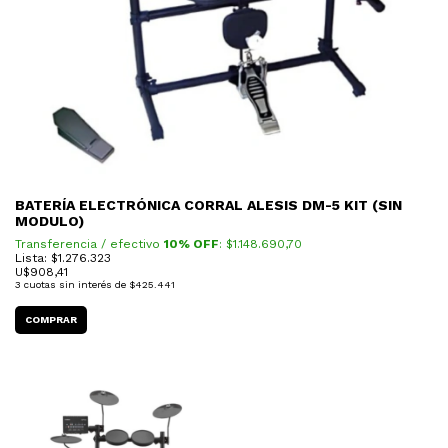
BATERÍA ELECTRÓNICA CORRAL ALESIS DM-5 KIT (SIN
MODULO)
Transferencia / efectivo
10% OFF
: $
1.148.690,70
Lista: $1.276.323
U$
908,41
3
cuotas sin interés de
$425.441