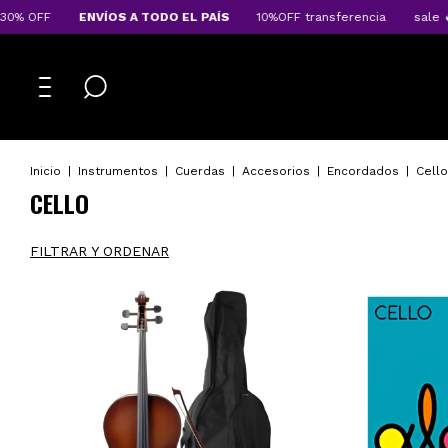
0% OFF
ENVÍOS A TODO EL PAÍS
10%OFF transferencia
sale 🔥
Inicio
|
Instrumentos
|
Cuerdas
|
Accesorios
|
Encordados
|
Cello
CELLO
FILTRAR Y ORDENAR