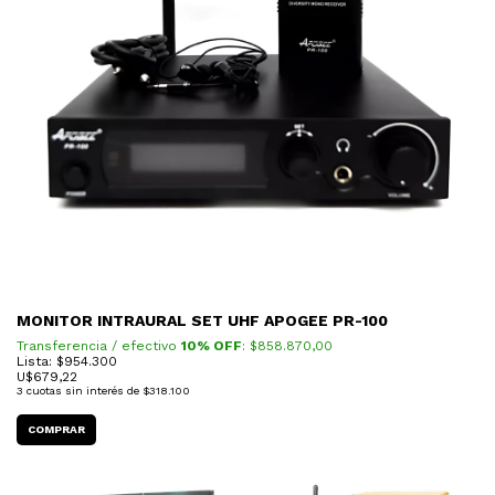
MONITOR INTRAURAL SET UHF APOGEE PR-100
Transferencia / efectivo
10% OFF
: $
858.870,00
Lista: $954.300
U$
679,22
3
cuotas sin interés de
$318.100