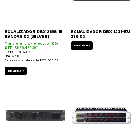
ECUALIZADOR DBX 215S 15
ECUALIZADOR DBX 1231-EU
BANDAS X2 (SILVER)
31B X2
Transferencia / efectivo
10%
MÁS INFO
OFF
: $
869.463,90
Lista: $966.071
U$
687,60
3
cuotas sin interés de
$322.023,67