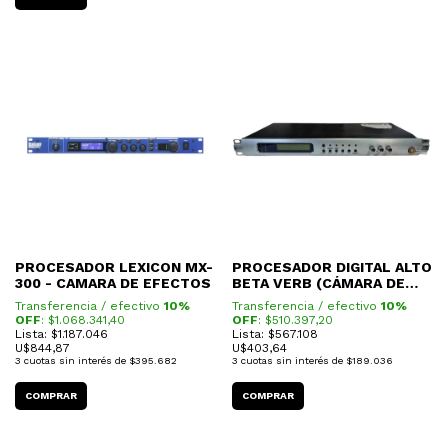
PROCESADOR LEXICON MX-
PROCESADOR DIGITAL ALTO
300 - CAMARA DE EFECTOS
BETA VERB (CÁMARA DE
EFECTOS)
Transferencia / efectivo
10%
Transferencia / efectivo
10%
OFF
: $
1.068.341,40
OFF
: $
510.397,20
Lista: $1.187.046
Lista: $567.108
U$
844,87
U$
403,64
3
cuotas sin interés de
$395.682
3
cuotas sin interés de
$189.036