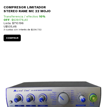
COMPRESOR LIMITADOR
STEREO RANE MC 22 MOJO
Transferencia / efectivo
10%
OFF
: $
639.176,40
Lista: $710.196
U$
505,48
3
cuotas sin interés de
$236.732