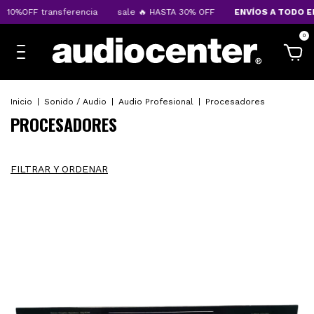
ransferencia
sale 🔥 HASTA 30% OFF
ENVÍOS A TODO EL PAÍS
0
Inicio
|
Sonido / Audio
|
Audio Profesional
|
Procesadores
PROCESADORES
FILTRAR Y ORDENAR