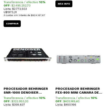
MULTIPLE
EXCITER
Transferencia / efectivo
10%
MÁS INFO
OFF
: $
2.495.252,70
Lista: $2.772.503
U$
1973,31
3
cuotas sin interés de
$924.167,67
PROCESADOR BEHRINGER
PROCESADOR BEHRINGER
SNR-1000 DENOISER
FEX-800 MINI CAMARA DE
(REDUCTOR DE RUIDOS)
EFECTOS
Transferencia / efectivo
10%
Transferencia / efectivo
10%
OFF
: $
322.953,30
OFF
: $
405.149,40
Lista: $358.837
Lista: $450.166