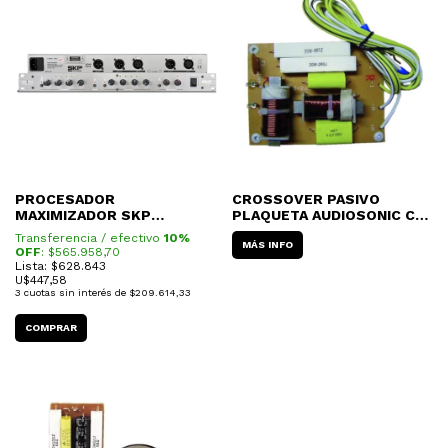
PROCESADOR
CROSSOVER PASIVO
MAXIMIZADOR SKP
PLAQUETA AUDIOSONIC CR-
EXCITTER II
25 300W
Transferencia / efectivo
10%
MÁS INFO
OFF
: $
565.958,70
Lista: $628.843
U$
447,58
3
cuotas sin interés de
$209.614,33