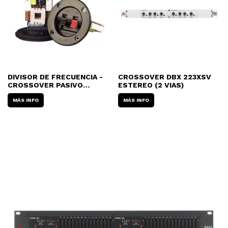
DIVISOR DE FRECUENCIA -
CROSSOVER DBX 223XSV
CROSSOVER PASIVO
ESTEREO (2 VIAS)
(PLAQUETA) JAHRO SL-BT-
1303 - 3 VIAS
MÁS INFO
MÁS INFO