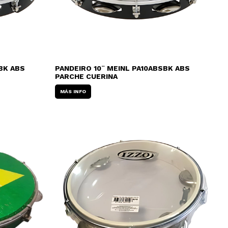
BK ABS
PANDEIRO 10¨ MEINL PA10ABSBK ABS
PARCHE CUERINA
MÁS INFO