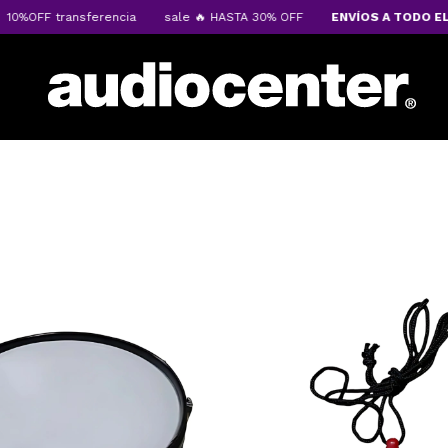
ansferencia
sale 🔥 HASTA 30% OFF
ENVÍOS A TODO EL PAÍS