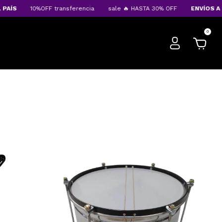
10%OFF transferencia
sale 🔥 HASTA 30% OFF
ENVÍOS A TODO EL 
0