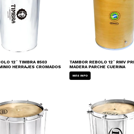
OLO 12¨ TIMBRA 8503
TAMBOR REBOLO 12¨ RMV PR
MINIO HERRAJES CROMADOS
MADERA PARCHE CUERINA
MÁS INFO