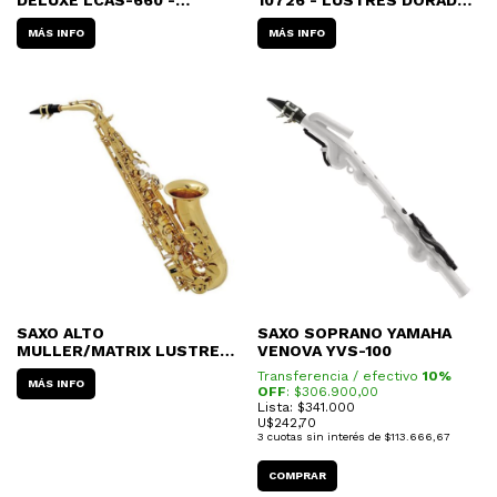
DELUXE LCAS-660 -
10726 - LUSTRES DORADO
LUSTRE DORADO CON
CON ESTUCHE
ESTUCHE
MÁS INFO
MÁS INFO
SAXO ALTO
SAXO SOPRANO YAMAHA
MULLER/MATRIX LUSTRES
VENOVA YVS-100
DORADO CON ESTUCHE
Transferencia / efectivo
10%
MÁS INFO
OFF
: $
306.900,00
Lista: $341.000
U$
242,70
3
cuotas sin interés de
$113.666,67