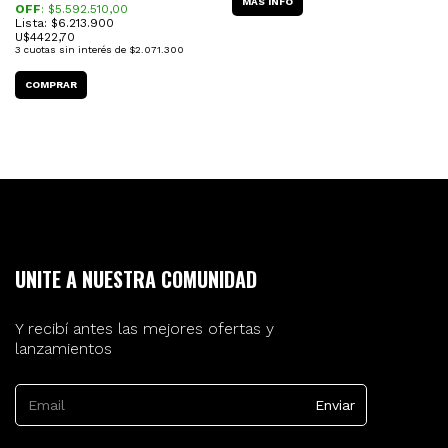
MÁS INFO
OFF
: $
5.592.510,00
Lista: $6.213.900
U$
4422,70
3
cuotas sin interés de
$2.071.300
UNITE A NUESTRA COMUNIDAD
Y recibí antes las mejores ofertas y
lanzamientos