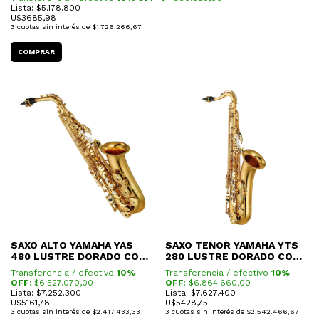
Lista: $5.178.800
U$
3685,98
3
cuotas sin interés de
$1.726.266,67
SAXO ALTO YAMAHA YAS
SAXO TENOR YAMAHA YTS
480 LUSTRE DORADO CON
280 LUSTRE DORADO CON
ESTUCHE
ESTUCHE
Transferencia / efectivo
10%
Transferencia / efectivo
10%
OFF
: $
6.527.070,00
OFF
: $
6.864.660,00
Lista: $7.252.300
Lista: $7.627.400
U$
5161,78
U$
5428,75
3
cuotas sin interés de
$2.417.433,33
3
cuotas sin interés de
$2.542.466,67