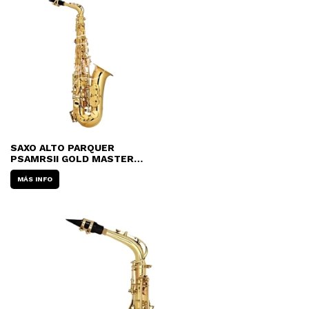
SAXO ALTO PARQUER
PSAMRSII GOLD MASTER
SERIES II - LUSTRE
DORADO CON ESTUCHE
MÁS INFO