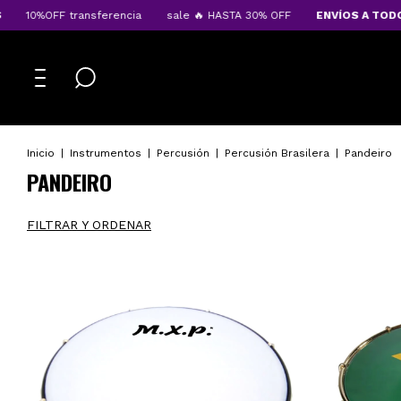
10%OFF transferencia
sale 🔥 HASTA 30% OFF
ENVÍOS A TODO EL 
Inicio
|
Instrumentos
|
Percusión
|
Percusión Brasilera
|
Pandeiro
PANDEIRO
FILTRAR Y ORDENAR