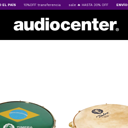
PAÍS
10%OFF transferencia
sale 🔥 HASTA 30% OFF
ENVÍOS A 