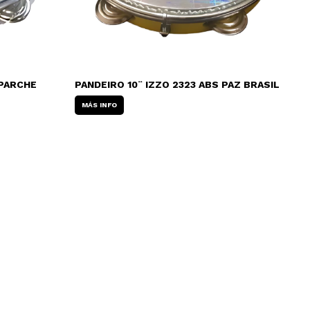
 PARCHE
PANDEIRO 10¨ IZZO 2323 ABS PAZ BRASIL
MÁS INFO