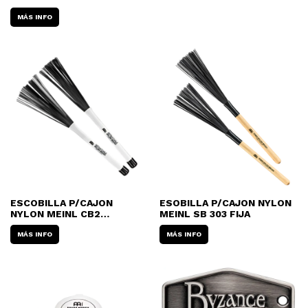
MÁS INFO
ESCOBILLA P/CAJON
ESOBILLA P/CAJON NYLON
NYLON MEINL CB2
MEINL SB 303 FIJA
RETRACTIL
MÁS INFO
MÁS INFO