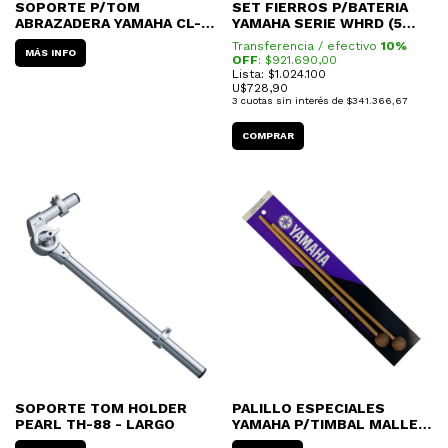
SOPORTE P/TOM
SET FIERROS P/BATERIA
ABRAZADERA YAMAHA CL-
YAMAHA SERIE WHRD (5
840BBP
FIERROS)
Transferencia / efectivo
10%
MÁS INFO
OFF
: $
921.690,00
Lista: $1.024.100
U$
728,90
3
cuotas sin interés de
$341.366,67
SOPORTE TOM HOLDER
PALILLO ESPECIALES
PEARL TH-88 - LARGO
YAMAHA P/TIMBAL MALLET
MR-900L