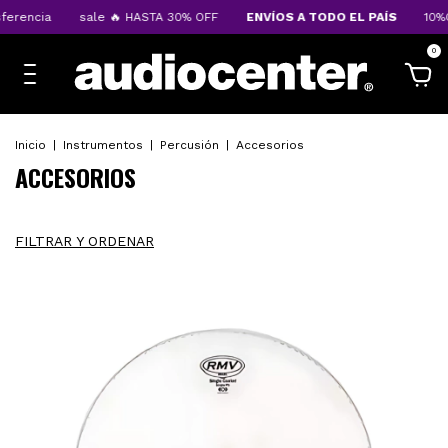
sale 🔥 HASTA 30% OFF
ENVÍOS A TODO EL PAÍS
10%OFF transfer
0
Inicio
|
Instrumentos
|
Percusión
|
Accesorios
ACCESORIOS
FILTRAR Y ORDENAR