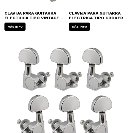
CLAVIJA PARA GUITARRA
CLAVIJA PARA GUITARRA
ELÉCTRICA TIPO VINTAGE
ELÉCTRICA TIPO GROVER
FENDER ORIGINAL
MATRIX DJ-235C - 6 LINEA
TELECASTER 099-2040-
MÁS INFO
(JUEGO)
MÁS INFO
000 (JUEGO)