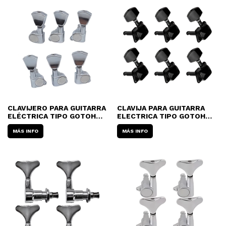
CLAVIJERO PARA GUITARRA
CLAVIJA PARA GUITARRA
ELÉCTRICA TIPO GOTOH
ELECTRICA TIPO GOTOH
JINHO J04 3 + 3 PERILLA
DIXON SKG-645 BK 3 + 3
ALARGADA (POR UNIDAD)
MÁS INFO
(POR UNIDAD)
MÁS INFO