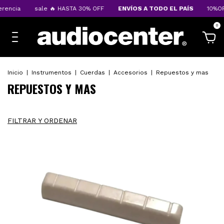
sale 🔥 HASTA 30% OFF
ENVÍOS A TODO EL PAÍS
10%OFF transfere
0
Inicio
|
Instrumentos
|
Cuerdas
|
Accesorios
|
Repuestos y mas
REPUESTOS Y MAS
FILTRAR Y ORDENAR