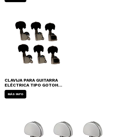
CLAVIJA PARA GUITARRA
ELÉCTRICA TIPO GOTOH
MR. SHIMURA 233C-P5B
PERILLA NEGRA 6 LINEA
MÁS INFO
(POR UNIDAD)