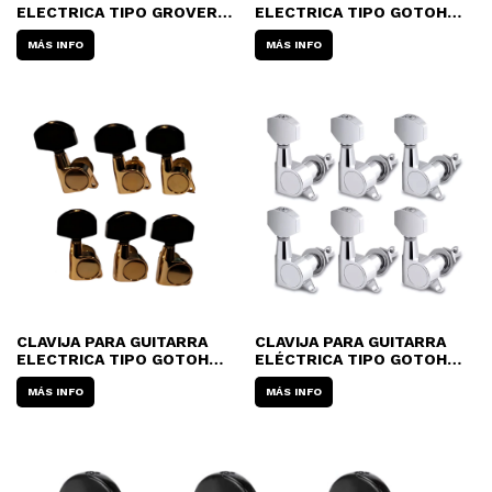
ELECTRICA TIPO GROVER
ELECTRICA TIPO GOTOH
AKKORD AD720C 3 + 3 (POR
MATRIX MX-333 - 6 LINEA
UNIDAD)
MÁS INFO
MÁS INFO
CLAVIJA PARA GUITARRA
CLAVIJA PARA GUITARRA
ELECTRICA TIPO GOTOH
ELÉCTRICA TIPO GOTOH
MR. SHIMURA 333C-P4B 6
MR SHIMURA 333C-M11 6
LINEA
MÁS INFO
LINEA (POR UNIDAD)
MÁS INFO