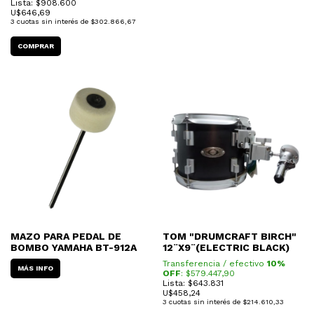
Lista: $908.600
U$
646,69
3
cuotas sin interés de
$302.866,67
MAZO PARA PEDAL DE
TOM "DRUMCRAFT BIRCH"
BOMBO YAMAHA BT-912A
12¨X9¨(ELECTRIC BLACK)
Transferencia / efectivo
10%
MÁS INFO
OFF
: $
579.447,90
Lista: $643.831
U$
458,24
3
cuotas sin interés de
$214.610,33