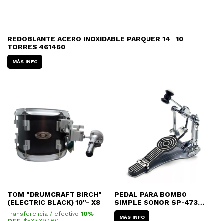
REDOBLANTE ACERO INOXIDABLE PARQUER 14¨ 10
TORRES 461460
MÁS INFO
TOM "DRUMCRAFT BIRCH"
PEDAL PARA BOMBO
(ELECTRIC BLACK) 10"- X8
SIMPLE SONOR SP-473
(CON BASE)
Transferencia / efectivo
10%
MÁS INFO
OFF
: $
533.397,60