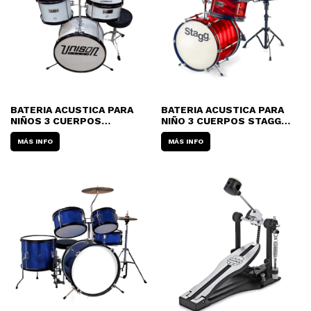
BATERIA ACUSTICA PARA
BATERIA ACUSTICA PARA
NIÑOS 3 CUERPOS
NIÑO 3 CUERPOS STAGG
MAXTONE/UNISON BOMBO
BOMBO DE 12" CON
DE 14" (CON BANQUETA)
MÁS INFO
BANQUETA
MÁS INFO