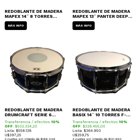
REDOBLANTE DE MADERA
REDOBLANTE DE MADERA
MAPEX 14¨ 8 TORRES
MAPEX 13¨ PANTER DEEP
MPBW-4350-CDK
FORESST
MÁS INFO
MÁS INFO
REDOBLANTE DE MADERA
REDOBLANTE DE MADERA
DRUMCRAFT SERIE 6
BASIX 14¨ 10 TORRES F-
OCEAN BLUE BRICH 14¨ DC-
801-121
Transferencia / efectivo
10%
Transferencia / efectivo
10%
836-016
OFF
: $
502.324,20
OFF
: $
328.455,00
Lista: $558.138
Lista: $364.950
U$
397,25
U$
259,75
3
cuotas sin interés de
$186.046
3
cuotas sin interés de
$121.650