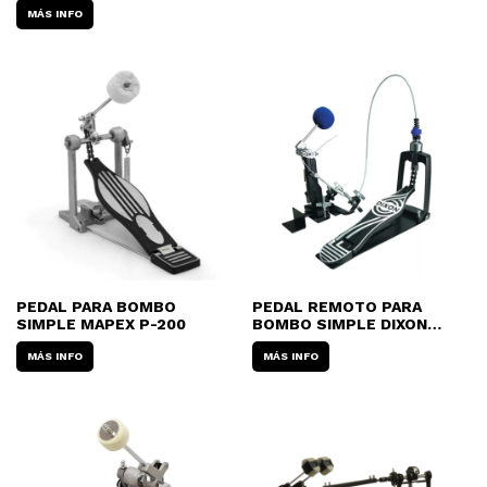
MÁS INFO
PEDAL PARA BOMBO
PEDAL REMOTO PARA
SIMPLE MAPEX P-200
BOMBO SIMPLE DIXON
PP9290CP (PARA CAJÓN Y
MÁS INFO
PERCUSIÓN)
MÁS INFO