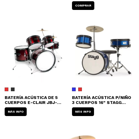
BATERÍA ACÚSTICA DE 5
BATERÍA ACÚSTICA P/NIÑO
CUERPOS E-CLAIR JBJ-
3 CUERPOS 16" STAGG
1045 CON PLATILLO &
FABJ316 (CON BANQUETA)
HOLDER (SIN BANQUETA)
MÁS INFO
MÁS INFO