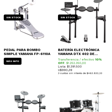
SIN STOCK
SIN STOCK
PEDAL PARA BOMBO
BATERÍA ELECTRÓNICA
SIMPLE YAMAHA FP-6110A
YAMAHA DTX 402 DE
CORRAL
Transferencia / efectivo
10%
MÁS INFO
OFF
: $
1.252.350,00
Lista: $1.391.500
U$
990,39
3
cuotas sin interés de
$463.833,33