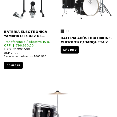
BATERÍA ELECTRÓNICA
+1
YAMAHA DTX 432 DE
BATERIA ACÚSTICA DIXON 5
CORRAL
Transferencia / efectivo
10%
CUERPOS C/BANQUETA Y
OFF
: $
1.796.850,00
PLATILLOS
Lista: $1.996.500
MÁS INFO
U$
1421,00
3
cuotas sin interés de
$665.500