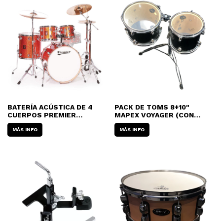
BATERÍA ACÚSTICA DE 4
PACK DE TOMS 8+10"
CUERPOS PREMIER
MAPEX VOYAGER (CON
GENISTA ML-22 OSX (SIN
SOPORTE) VRTK810DK
FIERROS)
MÁS INFO
MÁS INFO