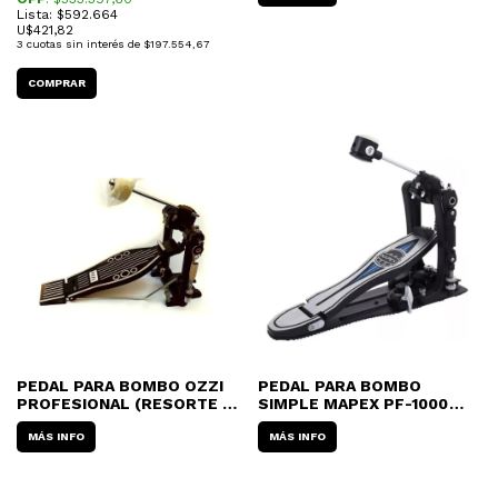
Lista: $592.664
U$
421,82
3
cuotas sin interés de
$197.554,67
PEDAL PARA BOMBO OZZI
PEDAL PARA BOMBO
PROFESIONAL (RESORTE Y
SIMPLE MAPEX PF-1000
CADENA DOBLE, MAZO
CADENA DOBLE
DOBLE CARA)
MÁS INFO
MÁS INFO