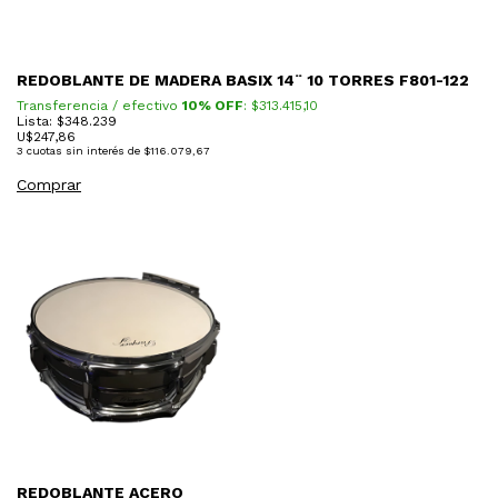
REDOBLANTE DE MADERA BASIX 14¨ 10 TORRES F801-122
Transferencia / efectivo
10% OFF
: $
313.415,10
Lista: $348.239
U$
247,86
3
cuotas sin interés de
$116.079,67
Comprar
REDOBLANTE ACERO