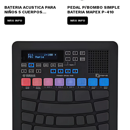
BATERIA ACUSTICA PARA
PEDAL P/BOMBO SIMPLE
NIÑOS 5 CUERPOS
BATERIA MAPEX P-410
OZZI/C&P/LBP (CON
BANQUETA)
MÁS INFO
MÁS INFO