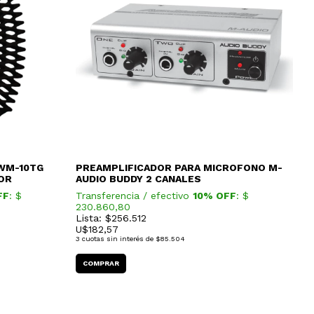
 WM-10TG
PREAMPLIFICADOR PARA MICROFONO M-
OR
AUDIO BUDDY 2 CANALES
FF
: $
Transferencia / efectivo
10% OFF
: $
230.860,80
Lista: $256.512
U$
182,57
3
cuotas sin interés de
$85.504