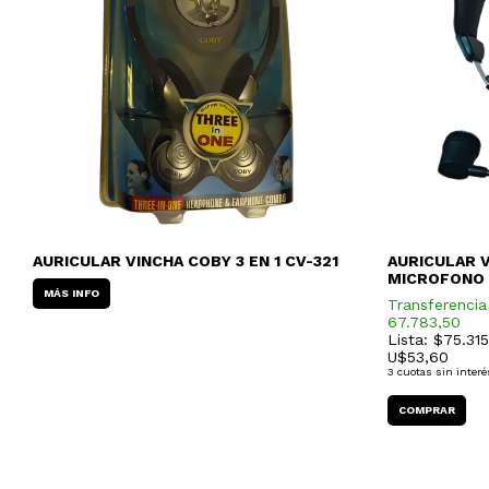
AURICULAR VINCHA COBY 3 EN 1 CV-321
AURICULAR V
MICROFONO
MÁS INFO
Transferencia
67.783,50
Lista: $75.315
U$
53,60
3
cuotas sin interé