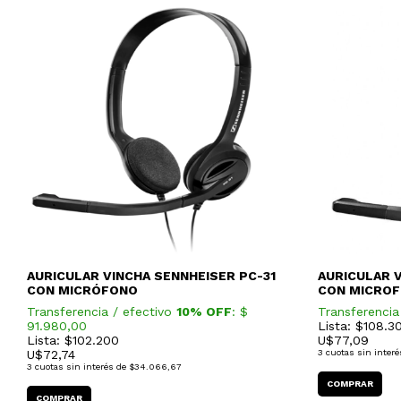
AURICULAR VINCHA SENNHEISER PC-31
AURICULAR 
CON MICRÓFONO
CON MICRO
Transferencia / efectivo
10% OFF
: $
Transferencia
91.980,00
Lista: $108.3
Lista: $102.200
U$
77,09
U$
72,74
3
cuotas sin interé
3
cuotas sin interés de
$34.066,67