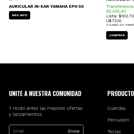
AURICULAR IN-EAR YAMAHA EPH 50
Transferencia
92.435,40
MÁS INFO
Lista: $102.7
U$
73,10
3
cuotas sin interé
UNITE A NUESTRA COMUNIDAD
PRODUCTO
Y recibí antes las mejores ofertas
Cuerdas
y lanzamientos
Percusión
Teclas