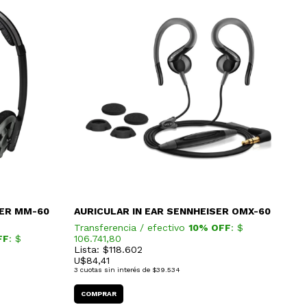
SER MM-60
AURICULAR IN EAR SENNHEISER OMX-60
Transferencia / efectivo
10% OFF
: $
FF
: $
106.741,80
Lista: $118.602
U$
84,41
3
cuotas sin interés de
$39.534