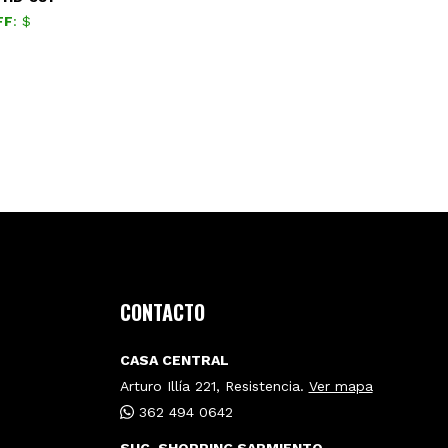
FF
: $
CONTACTO
CASA CENTRAL
Arturo Illía 221, Resistencia.
Ver mapa
362 494 0642
SUC. SHOPPING SARMIENTO