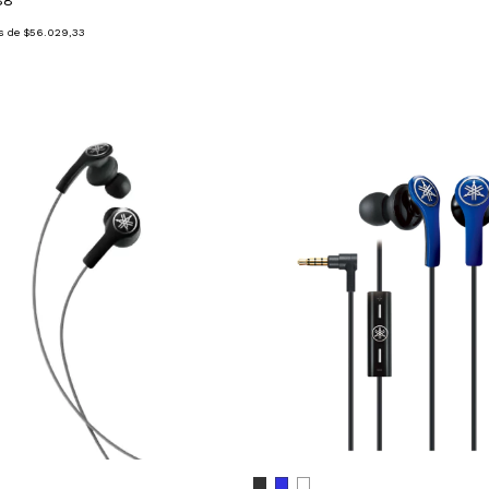
88
s de
$56.029,33