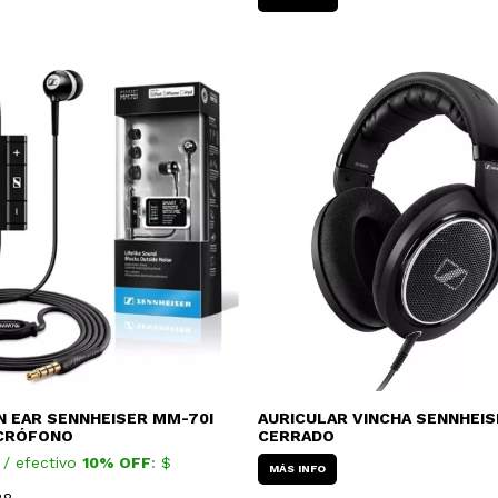
N EAR SENNHEISER MM-70I
AURICULAR VINCHA SENNHEIS
ICRÓFONO
CERRADO
 / efectivo
10% OFF
: $
MÁS INFO