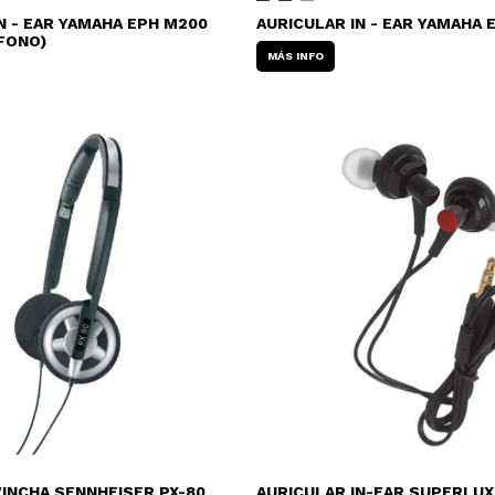
N - EAR YAMAHA EPH M200
AURICULAR IN - EAR YAMAHA 
FONO)
MÁS INFO
INCHA SENNHEISER PX-80
AURICULAR IN-EAR SUPERLUX