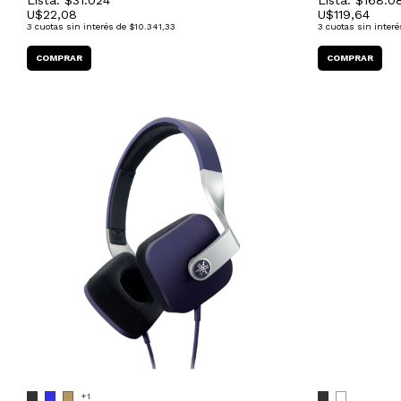
Lista: $31.024
Lista: $168.0
U$
22,08
U$
119,64
3
cuotas sin interés de
$10.341,33
3
cuotas sin interé
+1