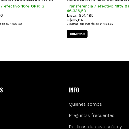
 / efectivo
10% OFF
: $
Transferencia / efectivo
10% O
46.336,50
06
Lista: $51.485
U$
36,64
s de
$34.235,33
3
cuotas sin interés de
$17.161,67
S
INFO
Quienes somos
Preguntas frecuentes
Políticas de devolución y