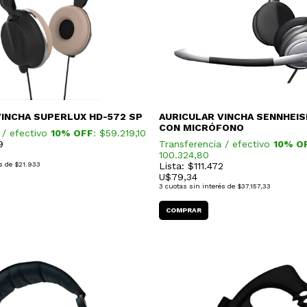
VINCHA SUPERLUX HD-572 SP
AURICULAR VINCHA SENNHEIS
CON MICRÓFONO
 / efectivo
10% OFF
: $
59.219,10
9
Transferencia / efectivo
10% O
100.324,80
s de
$21.933
Lista: $111.472
U$
79,34
3
cuotas sin interés de
$37.157,33