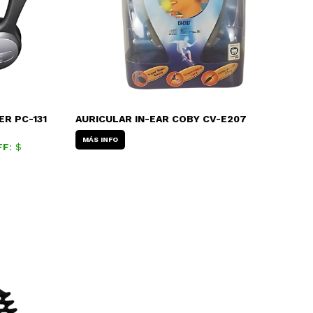
ER PC-131
AURICULAR IN-EAR COBY CV-E207
MÁS INFO
FF
: $