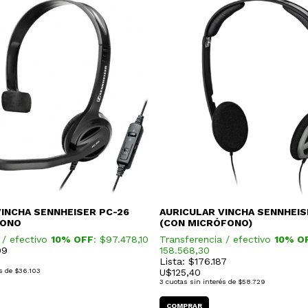
VINCHA SENNHEISER PC-26
AURICULAR VINCHA SENNHEI
FONO
(CON MICRÓFONO)
 / efectivo
10% OFF
: $
97.478,10
Transferencia / efectivo
10% O
09
158.568,30
Lista: $176.187
s de
$36.103
U$
125,40
3
cuotas sin interés de
$58.729