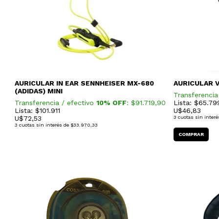
AURICULAR IN EAR SENNHEISER MX-680
AURICULAR 
(ADIDAS) MINI
Transferencia
Transferencia / efectivo
10% OFF
: $
91.719,90
Lista: $65.79
Lista: $101.911
U$
46,83
U$
72,53
3
cuotas sin interé
3
cuotas sin interés de
$33.970,33