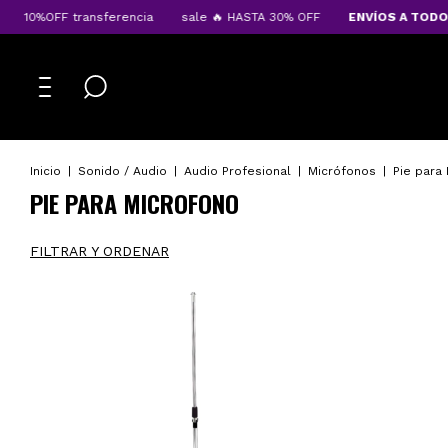
%OFF transferencia
sale 🔥 HASTA 30% OFF
ENVÍOS A TODO EL P
Inicio
|
Sonido / Audio
|
Audio Profesional
|
Micrófonos
|
Pie para
PIE PARA MICROFONO
FILTRAR Y ORDENAR