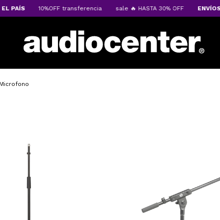
AÍS
10%OFF transferencia
sale 🔥 HASTA 30% OFF
ENVÍOS A TO
 Microfono