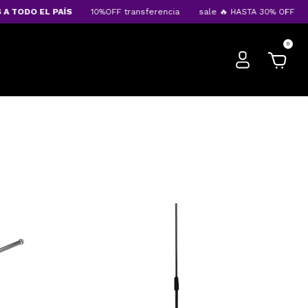
DO EL PAÍS
10%OFF transferencia
sale 🔥 HASTA 30% OFF
ENVÍ
0