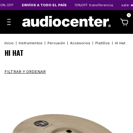
F
ENVÍOS A TODO EL PAÍS
10%OFF transferencia
sale 🔥 HAST
0
Inicio
|
Instrumentos
|
Percusión
|
Accesorios
|
Platillos
|
Hi Hat
HI HAT
FILTRAR Y ORDENAR