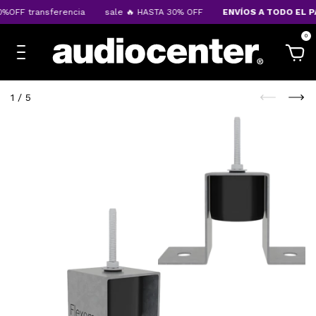
%OFF transferencia
sale 🔥 HASTA 30% OFF
ENVÍOS A TODO EL PA
0
1
/
5