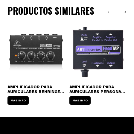
PRODUCTOS SIMILARES
AMPLIFICADOR PARA
AMPLIFICADOR PARA
A
L
AURICULARES BEHRINGER
AURICULARES PERSONAL
A
HA-400 MICRO AMP
ART HEADTAP
A
MÁS INFO
MÁS INFO
C