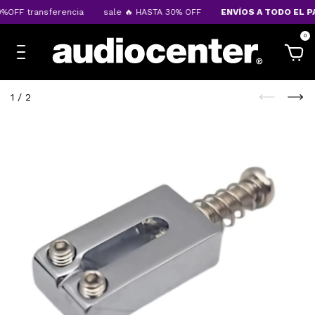
OFF transferencia
sale 🔥 HASTA 30% OFF
ENVÍOS A TODO EL PA
0
1
/
2