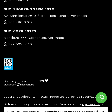
362 494 0642
SUC. SHOPPING SARMIENTO
Av. Sarmiento 2610 1º piso, Resistencia.
Ver mapa
362 486 6762
SUC. CORRIENTES
Mendoza 765, Corrientes.
Ver mapa
379 505 5640
Diseño y desarrollo:
LUPS
Copyright audiocenter - 2026. Todos los derechos reservados.
Defensa de las y los consumidores. Para reclamos
ingresá acá.
/
Botón de arrepentimiento
Al navegar por este sitio
aceptás el uso de cookies
para agilizar