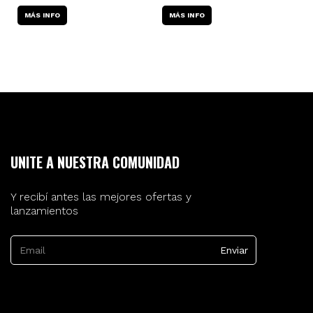
VERITAS VTE9 (ACCURATE
(
MÁS INFO
CORE TECHNOLOGY)
MÁS INFO
E
O
UNITE A NUESTRA COMUNIDAD
Y recibí antes las mejores ofertas y
lanzamientos