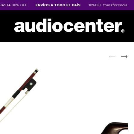
TA 30% OFF
ENVÍOS A TODO EL PAÍS
10%OFF transferencia
sal