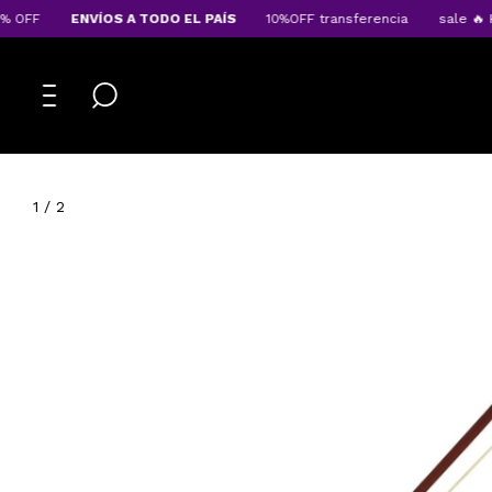
FF
ENVÍOS A TODO EL PAÍS
10%OFF transferencia
sale 🔥 HAS
1
/
2