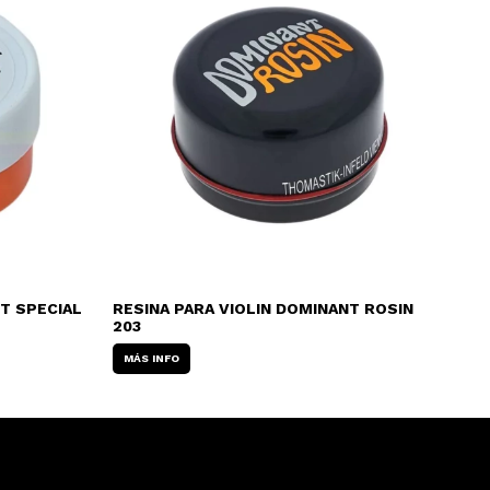
T SPECIAL
RESINA PARA VIOLIN DOMINANT ROSIN
RES
203
AR
MÁS INFO
MÁ