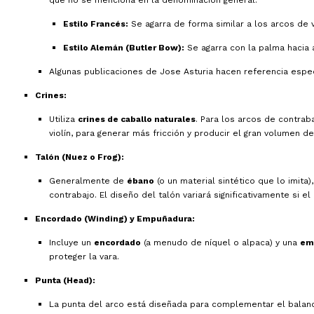
que no se menciona en la denominación general.
Estilo Francés:
Se agarra de forma similar a los arcos de v
Estilo Alemán (Butler Bow):
Se agarra con la palma hacia 
Algunas publicaciones de Jose Asturia hacen referencia específ
Crines:
Utiliza
crines de caballo naturales
. Para los arcos de contrab
violín, para generar más fricción y producir el gran volumen d
Talón (Nuez o Frog):
Generalmente de
ébano
(o un material sintético que lo imita
contrabajo. El diseño del talón variará significativamente si e
Encordado (Winding) y Empuñadura:
Incluye un
encordado
(a menudo de níquel o alpaca) y una
em
proteger la vara.
Punta (Head):
La punta del arco está diseñada para complementar el balance