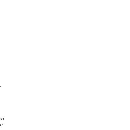
e
 se
ya