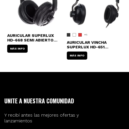
AURICULAR SUPERLUX
+1
A
HD-668 SEMI ABIERTO
Y
AURICULAR VINCHA
N
PROFESIONAL
SUPERLUX HD-651
MÁS INFO
CERRADO COLORES
MÁS INFO
UNITE A NUESTRA COMUNIDAD
Y recibí antes las mejores ofertas y
lanzamientos