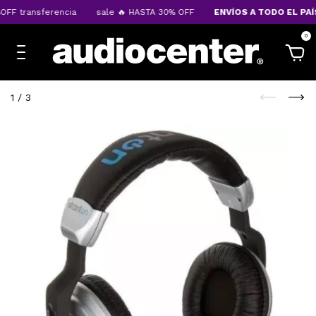
FF transferencia
sale 🔥 HASTA 30% OFF
ENVÍOS A TODO EL PAÍS
0
1
/
3