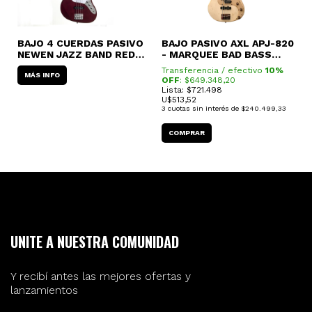
BAJO 4 CUERDAS PASIVO
BAJO PASIVO AXL APJ-820
B
NEWEN JAZZ BAND RED
- MARQUEE BAD BASS
C
WOOD
(REPLICA ANTIGUO)
Transferencia / efectivo
10%
MÁS INFO
OFF
: $
649.348,20
Lista: $721.498
U$
513,52
3
cuotas sin interés de
$240.499,33
UNITE A NUESTRA COMUNIDAD
Y recibí antes las mejores ofertas y
lanzamientos