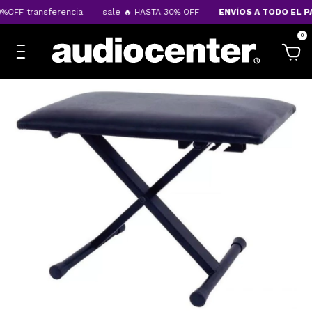
OFF transferencia
sale 🔥 HASTA 30% OFF
ENVÍOS A TODO EL PA
0