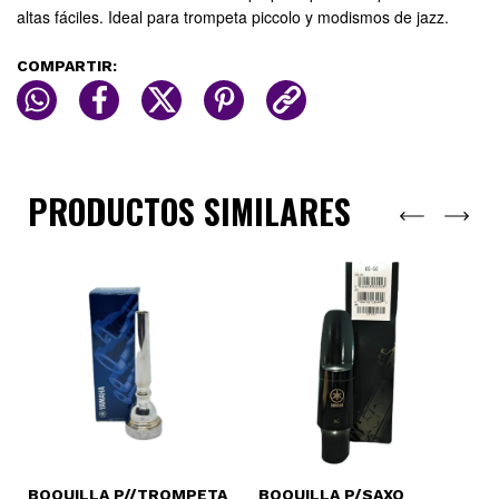
altas fáciles.
Ideal para trompeta piccolo y modismos de jazz.
COMPARTIR:
PRODUCTOS SIMILARES
BOQUILLA P//TROMPETA
BOQUILLA P/SAXO
B