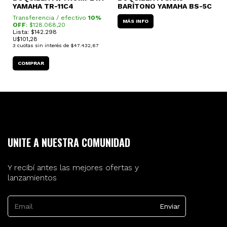
YAMAHA TR-11C4
BARÍTONO YAMAHA BS-5C
N
V
Transferencia / efectivo
10%
T
MÁS INFO
OFF
: $
128.068,20
O
Lista: $142.298
L
U$
101,28
U
3
cuotas sin interés de
$47.432,67
3
UNITE A NUESTRA COMUNIDAD
Y recibí antes las mejores ofertas y
lanzamientos