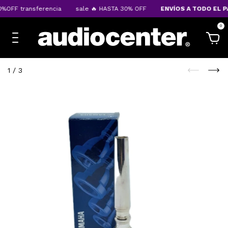
%OFF transferencia
sale 🔥 HASTA 30% OFF
ENVÍOS A TODO EL PA
0
1
/
3