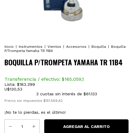
Inicio
|
Instrumentos
|
Vientos
|
Accesorios
|
Boquilla
|
Boquilla
P/Trompeta Yamaha TR 11B4
BOQUILLA P/TROMPETA YAMAHA TR 11B4
Transferencia / efectivo: $
165.059,1
Lista:
$183.399
U$
130,53
3
cuotas sin interés de
$61.133
Precio sin impuestos
$151.569,42
¡No te lo pierdas, es el último!