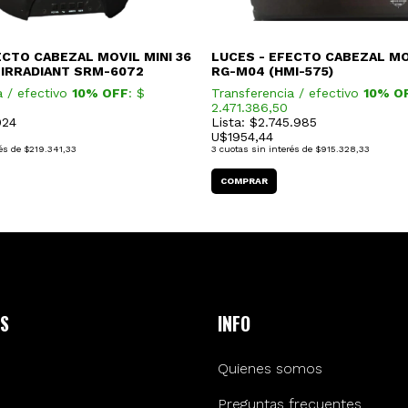
ECTO CABEZAL MOVIL MINI 36
LUCES - EFECTO CABEZAL MO
 IRRADIANT SRM-6072
RG-M04 (HMI-575)
a / efectivo
10% OFF
: $
Transferencia / efectivo
10% O
2.471.386,50
024
Lista: $2.745.985
U$
1954,44
és de
$219.341,33
3
cuotas sin interés de
$915.328,33
S
INFO
Quienes somos
Preguntas frecuentes