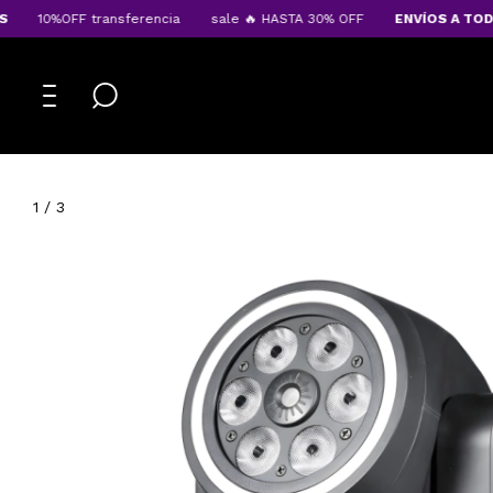
10%OFF transferencia
sale 🔥 HASTA 30% OFF
ENVÍOS A TODO E
1
/
3