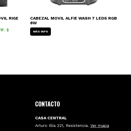
VIL RIGE
CABEZAL MOVIL ALFIE WASH 7 LEDS RGB
LU
8W
SO
FF
: $
Tra
MÁS INFO
1.9
Lis
U$
3
cuo
CONTACTO
CASA CENTRAL
Arturo Illía 221, Resistencia.
Ver mapa