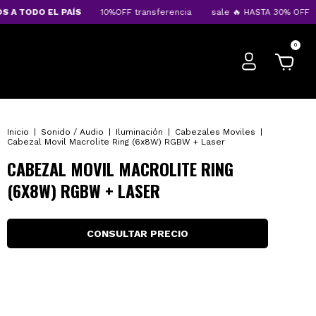
 TODO EL PAÍS
10%OFF transferencia
sale 🔥 HASTA 30% OFF
E
0
Inicio
|
Sonido / Audio
|
Iluminación
|
Cabezales Moviles
|
Cabezal Movil Macrolite Ring (6x8W) RGBW + Laser
CABEZAL MOVIL MACROLITE RING
(6X8W) RGBW + LASER