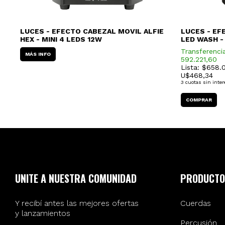
LUCES - EFECTO CABEZAL MOVIL ALFIE
LUCES - EF
HEX - MINI 4 LEDS 12W
LED WASH -
Transferenci
MÁS INFO
592.221,60
Lista: $658.
U$
468,34
3
cuotas sin inter
UNITE A NUESTRA COMUNIDAD
PRODUCTO
Y recibí antes las mejores ofertas
Cuerdas
y lanzamientos
Percusión