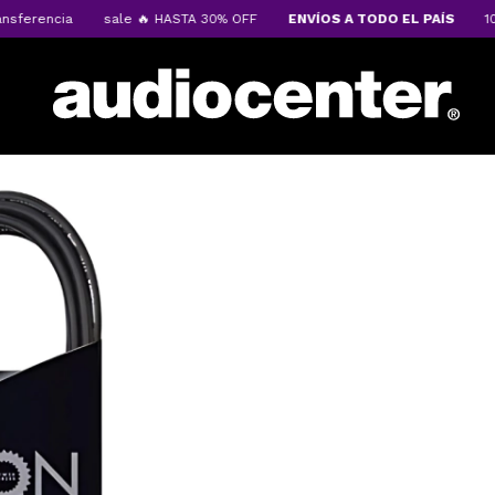
erencia
sale 🔥 HASTA 30% OFF
ENVÍOS A TODO EL PAÍS
10%OF