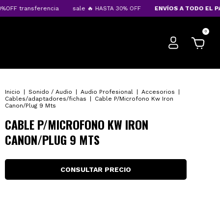
F transferencia
sale 🔥 HASTA 30% OFF
ENVÍOS A TODO EL PAÍS
0
Inicio
|
Sonido / Audio
|
Audio Profesional
|
Accesorios
|
Cables/adaptadores/fichas
|
Cable P/Microfono Kw Iron
Canon/Plug 9 Mts
CABLE P/MICROFONO KW IRON
CANON/PLUG 9 MTS