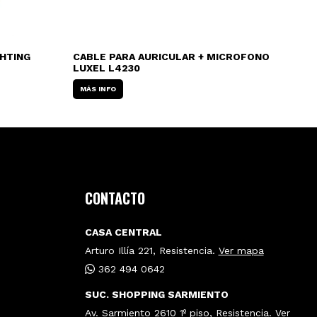
GHTING
CABLE PARA AURICULAR + MICROFONO
CA
LUXEL L4230
ST
MÁS INFO
MÁ
CONTACTO
CASA CENTRAL
Arturo Illía 221, Resistencia.
Ver mapa
362 494 0642
SUC. SHOPPING SARMIENTO
Av. Sarmiento 2610 1º piso, Resistencia.
Ver