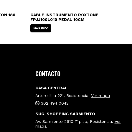
ON 180
CABLE INSTRUMENTO ROXTONE
CA
FPJJ100L010 PEDAL 10CM
PE
MÁS INFO
MÁ
CONTACTO
CASA CENTRAL
Arturo Illía 221, Resistencia.
Ver mapa
362 494 0642
SUC. SHOPPING SARMIENTO
Av. Sarmiento 2610 1º piso, Resistencia.
Ver
mapa