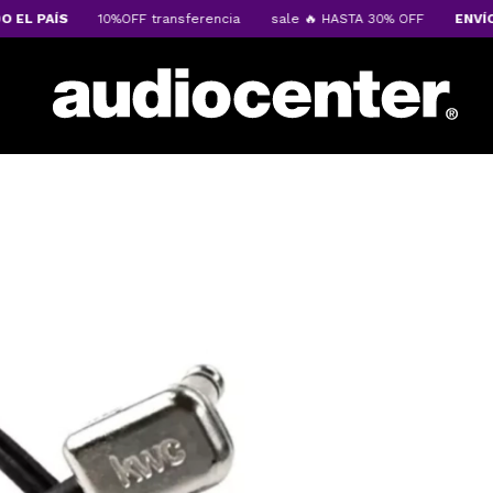
L PAÍS
10%OFF transferencia
sale 🔥 HASTA 30% OFF
ENVÍOS 