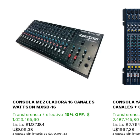
(20
CONSOLA MEZCLADORA 16 CANALES
CONSOLA YA
SB)
WATTSON MXSD-16
CANALES + 
Transferencia / efectivo
10% OFF
: $
Transferenci
1.023.465,60
2.487.745,80
Lista: $1.137.184
Lista: $2.764
U$
809,38
U$
1967,38
3
cuotas sin interés de
$379.061,33
3
cuotas sin inter