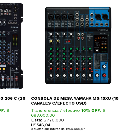
 206 C (20
CONSOLA DE MESA YAMAHA MG 10XU (10
CO
CANALES C/EFECTO USB)
CA
FF
: $
Transferencia / efectivo
10% OFF
: $
Tra
693.000,00
356
Lista: $770.000
Lis
U$
548,04
U$
3
cuotas sin interés de
$256.666,67
3
cuo