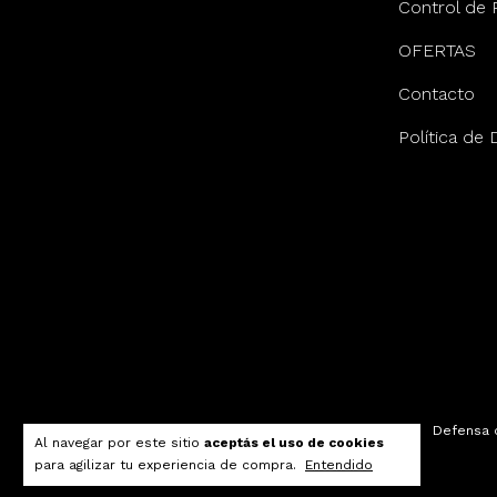
Control de 
OFERTAS
Contacto
Política de
Defensa 
Al navegar por este sitio
aceptás el uso de cookies
para agilizar tu experiencia de compra.
Entendido