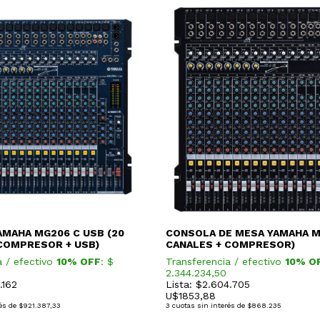
MAHA MG206 C USB (20
CONSOLA DE MESA YAMAHA MG
COMPRESOR + USB)
CANALES + COMPRESOR)
a / efectivo
10% OFF
: $
Transferencia / efectivo
10% O
2.344.234,50
.162
Lista: $2.604.705
U$
1853,88
és de
$921.387,33
3
cuotas sin interés de
$868.235