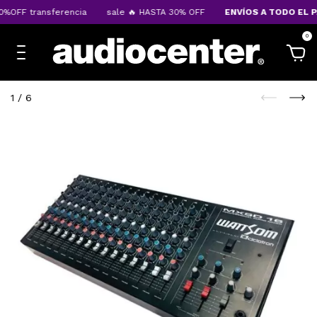
%OFF transferencia
sale 🔥 HASTA 30% OFF
ENVÍOS A TODO EL PA
0
1
/
6