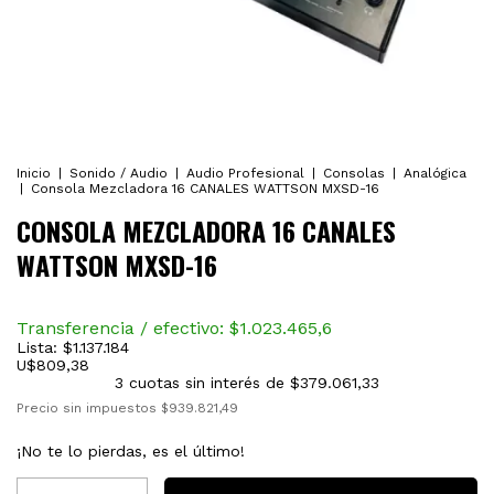
Inicio
|
Sonido / Audio
|
Audio Profesional
|
Consolas
|
Analógica
|
Consola Mezcladora 16 CANALES WATTSON MXSD-16
CONSOLA MEZCLADORA 16 CANALES
WATTSON MXSD-16
Transferencia / efectivo: $
1.023.465,6
Lista:
$1.137.184
U$
809,38
3
cuotas sin interés de
$379.061,33
Precio sin impuestos
$939.821,49
¡No te lo pierdas, es el último!