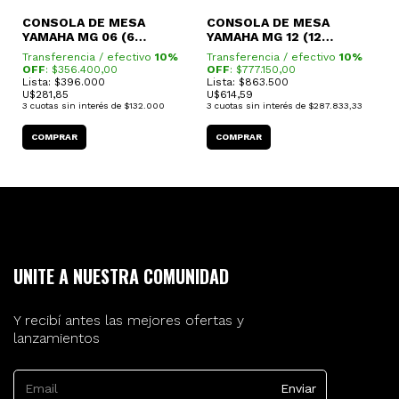
CONSOLA DE MESA
CONSOLA DE MESA
C
YAMAHA MG 06 (6
YAMAHA MG 12 (12
(
+
CANALES)
CANALES)
Transferencia / efectivo
10%
Transferencia / efectivo
10%
T
OFF
: $
356.400,00
OFF
: $
777.150,00
O
Lista: $396.000
Lista: $863.500
L
U$
281,85
U$
614,59
U
3
cuotas sin interés de
$132.000
3
cuotas sin interés de
$287.833,33
3
UNITE A NUESTRA COMUNIDAD
Y recibí antes las mejores ofertas y
lanzamientos