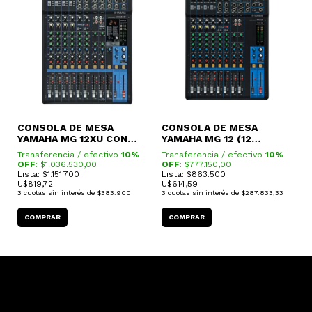
CONSOLA DE MESA
CONSOLA DE MESA
C
YAMAHA MG 12XU CON
YAMAHA MG 12 (12
Y
EFECTOS
CANALES)
C
Transferencia / efectivo
10%
Transferencia / efectivo
10%
T
OFF
: $
1.036.530,00
OFF
: $
777.150,00
O
Lista: $1.151.700
Lista: $863.500
L
U$
819,72
U$
614,59
U
3
cuotas sin interés de
$383.900
3
cuotas sin interés de
$287.833,33
3