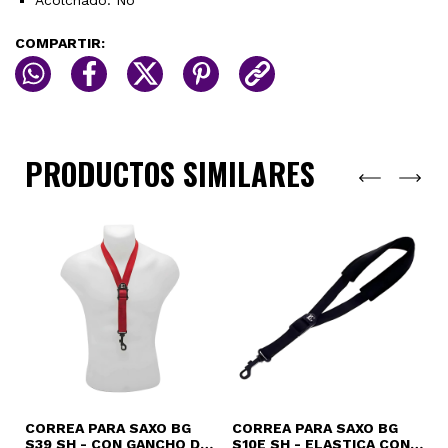
Acolchado: No
COMPARTIR:
PRODUCTOS SIMILARES
CORREA PARA SAXO BG
CORREA PARA SAXO BG
C
S39 SH - CON GANCHO DE
S10E SH - ELASTICA CON
(