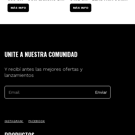
)
PLÁSTICO ROJO
GANCHO PLASTICO
G
MÁS INFO
MÁS INFO
UNITE A NUESTRA COMUNIDAD
Y recibí antes las mejores ofertas y
lanzamientos
INSTAGRAM
FACEBOOK
PRODUCTOS