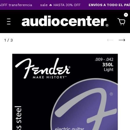
FF transferencia
sale 🔥 HASTA 30% OFF
ENVÍOS A TODO EL PAÍ
0
1
/
3