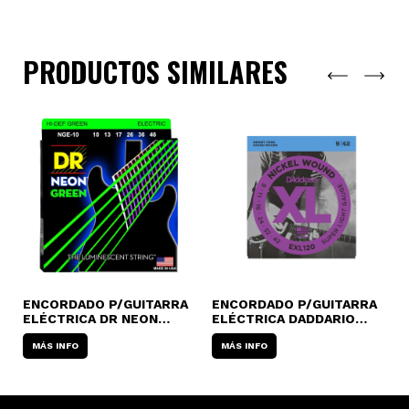
PRODUCTOS SIMILARES
ENCORDADO P/GUITARRA
ENCORDADO P/GUITARRA
E
ELÉCTRICA DR NEON
ELÉCTRICA DADDARIO
E
GREEN NGE
EXL-120/110/115
E
MÁS INFO
MÁS INFO