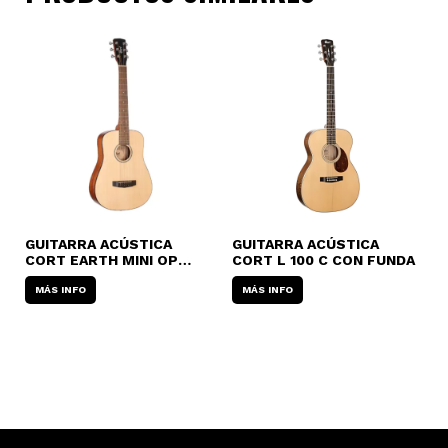
GUITARRA ACÚSTICA
GUITARRA ACÚSTICA
G
1
CORT EARTH MINI OP
CORT L 100 C CON FUNDA
B
(OPACO-NATURAL) CON
D
T
FUNDA
MÁS INFO
MÁS INFO
(
O
L
U
3