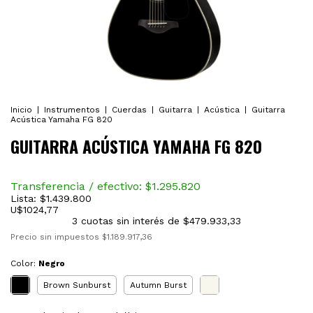
Inicio
|
Instrumentos
|
Cuerdas
|
Guitarra
|
Acústica
|
Guitarra
Acústica Yamaha FG 820
GUITARRA ACÚSTICA YAMAHA FG 820
Transferencia / efectivo: $
1.295.820
Lista:
$1.439.800
U$
1024,77
3
cuotas sin interés de
$479.933,33
Precio sin impuestos
$1.189.917,36
Color:
Negro
Brown Sunburst
Autumn Burst