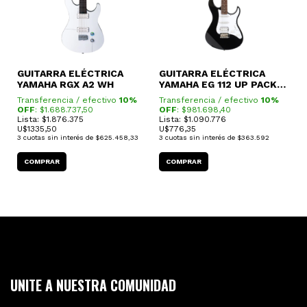
GUITARRA ELÉCTRICA
GUITARRA ELÉCTRICA
YAMAHA RGX A2 WH
YAMAHA EG 112 UP PACK
G
(CON ACCESORIOS)
Transferencia / efectivo
10%
Transferencia / efectivo
10%
Y
OFF
: $
1.688.737,50
OFF
: $
981.698,40
T
Lista: $1.876.375
Lista: $1.090.776
O
U$
1335,50
U$
776,35
L
3
cuotas sin interés de
$625.458,33
3
cuotas sin interés de
$363.592
U
3
C
UNITE A NUESTRA COMUNIDAD