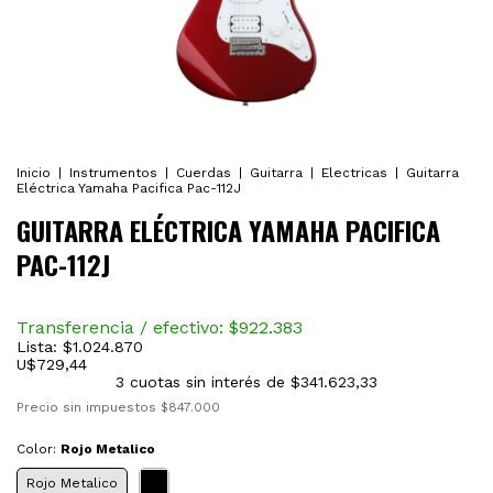
Inicio
|
Instrumentos
|
Cuerdas
|
Guitarra
|
Electricas
|
Guitarra
Eléctrica Yamaha Pacifica Pac-112J
GUITARRA ELÉCTRICA YAMAHA PACIFICA
PAC-112J
Transferencia / efectivo: $
922.383
Lista:
$1.024.870
U$
729,44
3
cuotas sin interés de
$341.623,33
Precio sin impuestos
$847.000
Color:
Rojo Metalico
Rojo Metalico