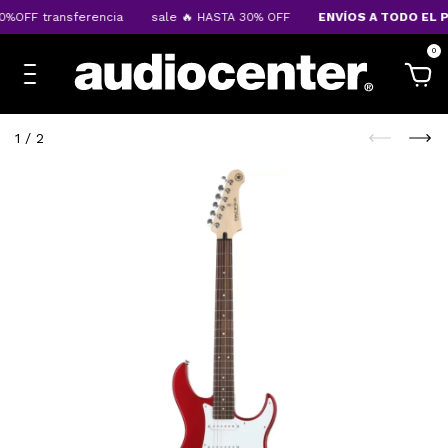
%OFF transferencia
sale 🔥 HASTA 30% OFF
ENVÍOS A TODO EL PA
0
1
/
2