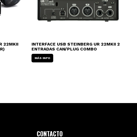
R 22MKII
INTERFACE USB STEINBERG UR 22MKII 2
INT
R)
ENTRADAS CAN/PLUG COMBO
Tra
689
MÁS INFO
Lis
U$
3
cuo
CONTACTO