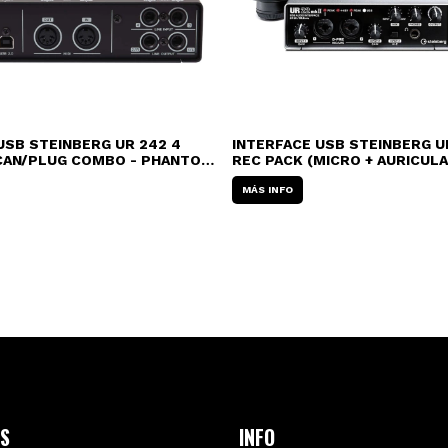
USB STEINBERG UR 242 4
INTERFACE USB STEINBERG U
CAN/PLUG COMBO - PHANTOM
REC PACK (MICRO + AURICULA
 OUT)
MÁS INFO
S
INFO