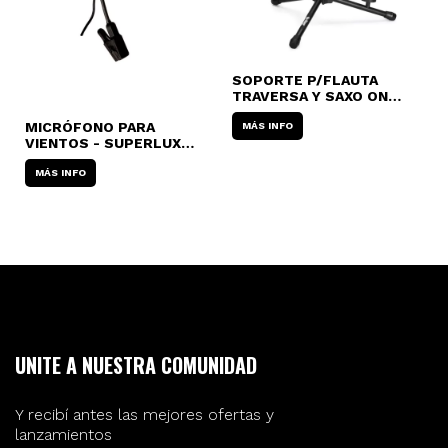
SOPORTE P/FLAUTA
B
TRAVERSA Y SAXO ON
B
STAGE SXS-7101B
MICRÓFONO PARA
MÁS INFO
VIENTOS - SUPERLUX
PRA-383 TQG
(XLR/MINI/4)
MÁS INFO
UNITE A NUESTRA COMUNIDAD
Y recibí antes las mejores ofertas y
lanzamientos