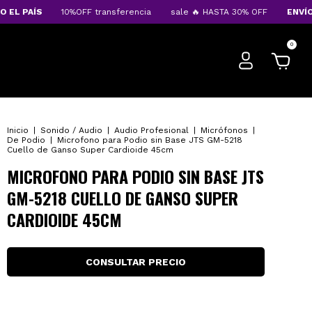
L PAÍS
10%OFF transferencia
sale 🔥 HASTA 30% OFF
ENVÍOS A
0
Inicio
|
Sonido / Audio
|
Audio Profesional
|
Micrófonos
|
De Podio
|
Microfono para Podio sin Base JTS GM-5218
Cuello de Ganso Super Cardioide 45cm
MICROFONO PARA PODIO SIN BASE JTS
GM-5218 CUELLO DE GANSO SUPER
CARDIOIDE 45CM