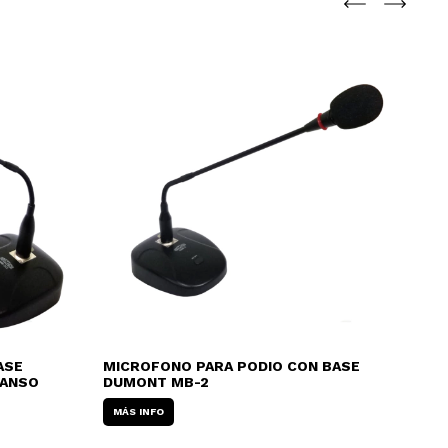
ASE
MICROFONO PARA PODIO CON BASE
MI
GANSO
DUMONT MB-2
CG
MÁS INFO
MÁ