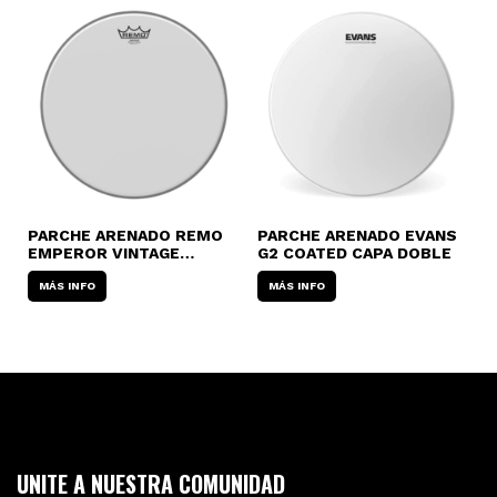
PARCHE ARENADO REMO
PARCHE ARENADO EVANS
P
EMPEROR VINTAGE
G2 COATED CAPA DOBLE
E
COATED
D
MÁS INFO
MÁS INFO
UNITE A NUESTRA COMUNIDAD