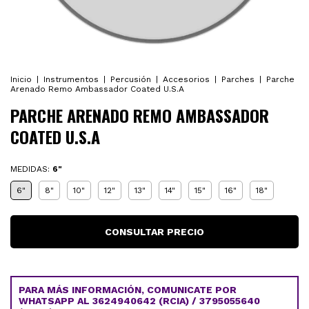
Inicio
|
Instrumentos
|
Percusión
|
Accesorios
|
Parches
|
Parche
Arenado Remo Ambassador Coated U.S.A
PARCHE ARENADO REMO AMBASSADOR
COATED U.S.A
MEDIDAS:
6"
6"
8"
10"
12"
13"
14"
15"
16"
18"
PARA MÁS INFORMACIÓN, COMUNICATE POR
WHATSAPP AL 3624940642 (RCIA) / 3795055640