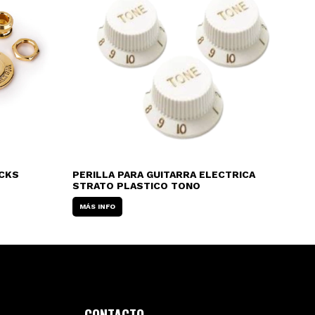
CKS
PERILLA PARA GUITARRA ELECTRICA
PE
STRATO PLASTICO TONO
ME
MÁS INFO
MÁ