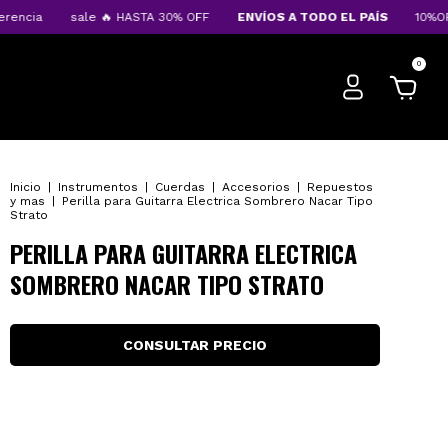
cia
sale 🔥 HASTA 30% OFF
ENVÍOS A TODO EL PAÍS
10%OFF tr
0
Inicio
|
Instrumentos
|
Cuerdas
|
Accesorios
|
Repuestos
y mas
|
Perilla para Guitarra Electrica Sombrero Nacar Tipo
Strato
PERILLA PARA GUITARRA ELECTRICA
SOMBRERO NACAR TIPO STRATO