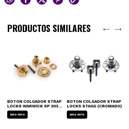
PRODUCTOS SIMILARES
BOTON COLGADOR STRAP
BOTON COLGADOR STRAP
P
LOCKS WARWICK SP 303
LOCKS STAGG (CROMADO)
E
(DORADO/NEGRO/CROMADO)
D
MÁS INFO
MÁS INFO