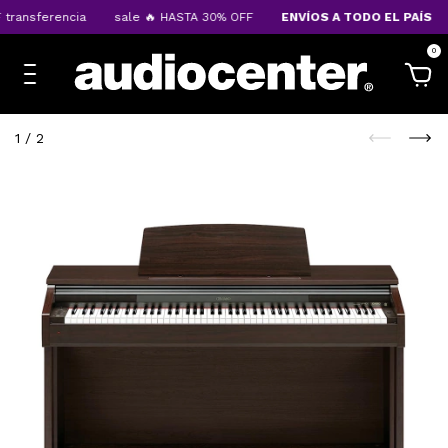
ansferencia
sale 🔥 HASTA 30% OFF
ENVÍOS A TODO EL PAÍS
0
1
/
2