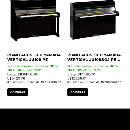
A
PIANO ACÚSTICO YAMAHA
PIANO ACÚSTICO YAMAHA
P
VERTICAL JU109 PE
VERTICAL JU109SG2 PE
V
SILENT
Transferencia / efectivo
10%
Transferencia / efectivo
10%
T
OFF
: $
10.659.428,10
OFF
: $
15.497.730,90
O
Lista: $11.843.809
Lista: $17.219.701
L
U$
8429,76
U$
12.256,01
U
3
cuotas sin interés de
$3.947.936,33
3
cuotas sin interés de
$5.739.900,33
3