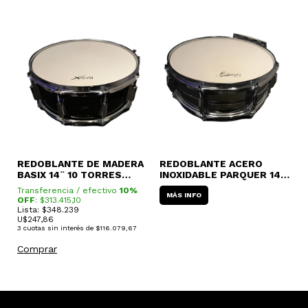
REDOBLANTE DE MADERA
REDOBLANTE ACERO
R
BASIX 14¨ 10 TORRES
INOXIDABLE PARQUER 14¨
D
F801-122
- 10 TORRES
O
Transferencia / efectivo
10%
T
MÁS INFO
D
OFF
: $
313.415,10
O
Lista: $348.239
L
U$
247,86
U
3
cuotas sin interés de
$116.079,67
3
Comprar
C