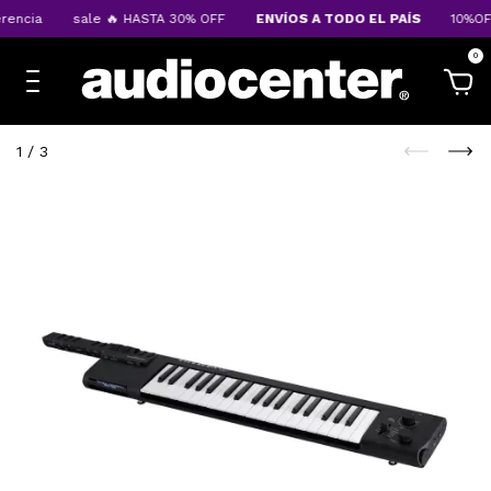
encia
sale 🔥 HASTA 30% OFF
ENVÍOS A TODO EL PAÍS
10%OFF 
0
1
/
3