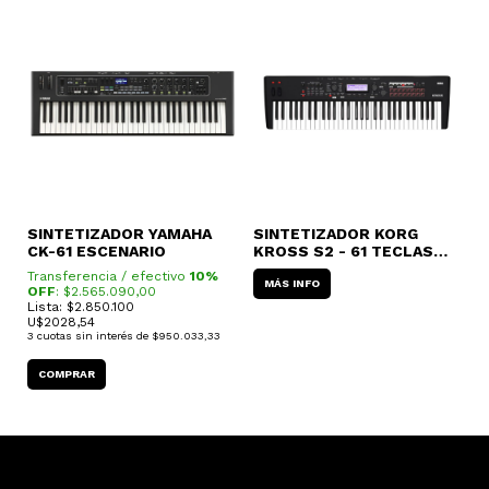
SINTETIZADOR YAMAHA
SINTETIZADOR KORG
S
CK-61 ESCENARIO
KROSS S2 - 61 TECLAS
S
WORKSTATION
P
Transferencia / efectivo
10%
T
MÁS INFO
OFF
: $
2.565.090,00
O
Lista: $2.850.100
L
U$
2028,54
U
3
cuotas sin interés de
$950.033,33
3