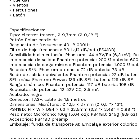
• Cuerdas
• Vientos
• Percusiones
• Latón
Especificaciones:
Tipo: electret trasero, Ø 9,7mm (Ø 0,38 “)
Patrón Polar: cardioide
Respuesta de frecuencia: 40-18.000Hz
Filtro de baja frecuencia: 80Hz,12 dB/oct (PS418D)
Sensibilidad: alimentación Phantom: -44 dBV/Pa (6,3 mV); Ba
Impedancia de salida: Phantom potencia: 200 Ω batería: 600
Impedancia de carga mínima: Phantom potencia: 1.000 Ω bate
Relación S/N: Phantom potencia: 72 dB batería: 73 dB
Ruido de salida equivalente: Phantom potencia: 22 dB baterí
SPL máx.: Phantom Power: 139 dB SPL batería: 129 dB SP
Rango dinámico: Phantom potencia: 117 dB batería: 108 dB
Requisitos de potencia: 12-52V CC, 3,5 mA
Acabado: negro
Conector: TA3F, cable de 1,5 metros
Dimensiones: Micrófono: Ø 12,5 × 27mm (Ø 0,5 “× 1,1”);
PS418D: H × W × D84 × 63 × 22,5mm (3,3 “× 2,48” × 0,89 “)
Peso neto: Micrófono: 160g (5,64 oz); PS418D: 245g (9,9 oz)
Accesorios: PS418D preamp
Embalaje: funda de transporte A1; Embalaje exterior colorido