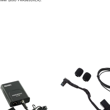
ower (solo PRA383DXLR).