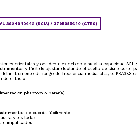
 3624940642 (RCIA) / 3795055640 (CTES)
siones orientales y occidentales debido a su alta capacidad SPL 
nstrumentos y fácil de ajustar doblando el cuello de cisne corto p
 del instrumento de rango de frecuencia media-alta, el PRA383 e
n de estudio.
imentación phantom o batería)
 instrumentos de cuerda fácilmente.
rasera y los lados
preamplificador.