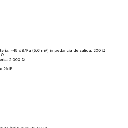
tería: -45 dB/Pa (5,6 mV) impedancia de salida: 200 Ω
 Ω
ría: 2.000 Ω
a: 21dB