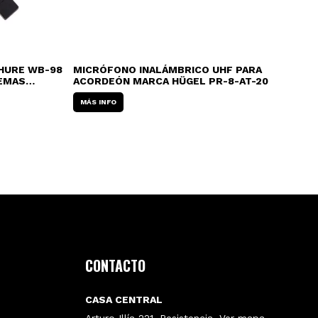
HURE WB-98
MICRÓFONO INALÁMBRICO UHF PARA
TEMAS
ACORDEÓN MARCA HÜGEL PR-8-AT-20
MÁS INFO
MI
D-1
MÁ
CONTACTO
CASA CENTRAL