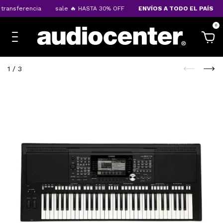
ransferencia
sale 🔥 HASTA 30% OFF
ENVÍOS A TODO EL PAÍS
0
1
/
3