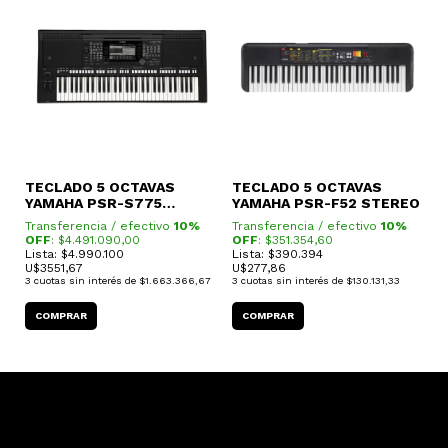
TECLADO 5 OCTAVAS
TECLADO 5 OCTAVAS
T
YAMAHA PSR-S775
YAMAHA PSR-F52 STEREO
Y
PROGRAMABLE
P
Transferencia / efectivo
10%
Transferencia / efectivo
10%
T
OFF
: $
4.491.090,00
OFF
: $
351.354,60
O
Lista: $4.990.100
Lista: $390.394
L
U$
3551,67
U$
277,86
U
3
cuotas sin interés de
$1.663.366,67
3
cuotas sin interés de
$130.131,33
3