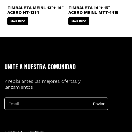
TIMBALETA MEINL 13¨+ 14¨
TIMBALETA 14¨+ 15¨
T
H
ACERO HT-1314
ACERO MEINL MTT-1415
1
A
MÁS INFO
MÁS INFO
UNITE A NUESTRA COMUNIDAD
Y recibí antes las mejores ofertas y
lanzamientos
INSTAGRAM
FACEBOOK