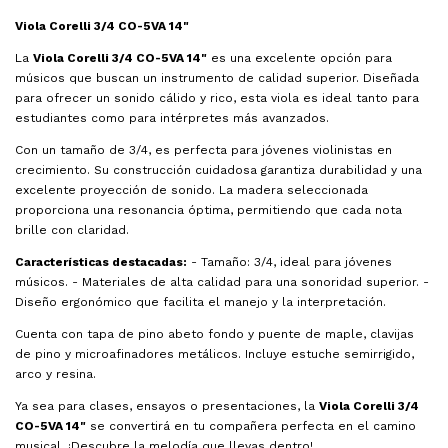
Viola Corelli 3/4 CO-5VA 14"
La
Viola Corelli 3/4 CO-5VA 14"
es una excelente opción para
músicos que buscan un instrumento de calidad superior. Diseñada
para ofrecer un sonido cálido y rico, esta viola es ideal tanto para
estudiantes como para intérpretes más avanzados.
Con un tamaño de 3/4, es perfecta para jóvenes violinistas en
crecimiento. Su construcción cuidadosa garantiza durabilidad y una
excelente proyección de sonido. La madera seleccionada
proporciona una resonancia óptima, permitiendo que cada nota
brille con claridad.
Características destacadas:
- Tamaño: 3/4, ideal para jóvenes
músicos. - Materiales de alta calidad para una sonoridad superior. -
Diseño ergonómico que facilita el manejo y la interpretación.
Cuenta con tapa de pino abeto fondo y puente de maple, clavijas
de pino y microafinadores metálicos. Incluye estuche semirrigido,
arco y resina.
Ya sea para clases, ensayos o presentaciones, la
Viola Corelli 3/4
CO-5VA 14"
se convertirá en tu compañera perfecta en el camino
musical. ¡Descubre la melodía que llevas dentro!