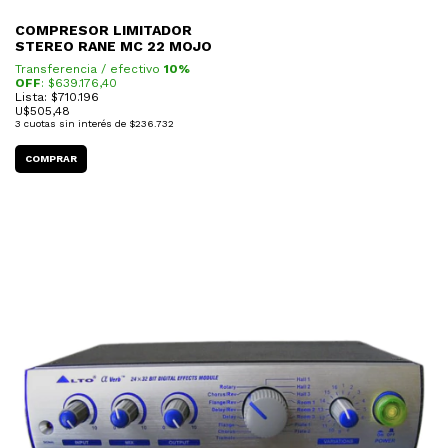
COMPRESOR LIMITADOR
STEREO RANE MC 22 MOJO
Transferencia / efectivo
10%
OFF
: $
639.176,40
Lista: $710.196
U$
505,48
3
cuotas sin interés de
$236.732