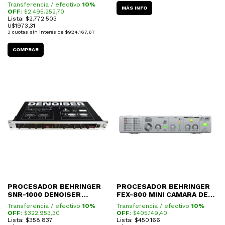
MULTIPLE
EXCITER
Transferencia / efectivo
10%
MÁS INFO
OFF
: $
2.495.252,70
Lista: $2.772.503
U$
1973,31
3
cuotas sin interés de
$924.167,67
PROCESADOR BEHRINGER
PROCESADOR BEHRINGER
SNR-1000 DENOISER
FEX-800 MINI CAMARA DE
(REDUCTOR DE RUIDOS)
EFECTOS
Transferencia / efectivo
10%
Transferencia / efectivo
10%
OFF
: $
322.953,30
OFF
: $
405.149,40
Lista: $358.837
Lista: $450.166