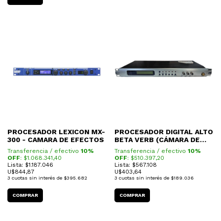
PROCESADOR LEXICON MX-
PROCESADOR DIGITAL ALTO
300 - CAMARA DE EFECTOS
BETA VERB (CÁMARA DE
EFECTOS)
Transferencia / efectivo
10%
Transferencia / efectivo
10%
OFF
: $
1.068.341,40
OFF
: $
510.397,20
Lista: $1.187.046
Lista: $567.108
U$
844,87
U$
403,64
3
cuotas sin interés de
$395.682
3
cuotas sin interés de
$189.036