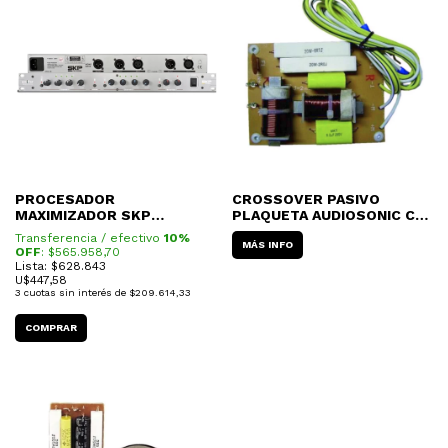
PROCESADOR
CROSSOVER PASIVO
MAXIMIZADOR SKP
PLAQUETA AUDIOSONIC CR-
EXCITTER II
25 300W
Transferencia / efectivo
10%
MÁS INFO
OFF
: $
565.958,70
Lista: $628.843
U$
447,58
3
cuotas sin interés de
$209.614,33