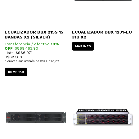
ECUALIZADOR DBX 215S 15
ECUALIZADOR DBX 1231-EU
BANDAS X2 (SILVER)
31B X2
Transferencia / efectivo
10%
MÁS INFO
OFF
: $
869.463,90
Lista: $966.071
U$
687,60
3
cuotas sin interés de
$322.023,67