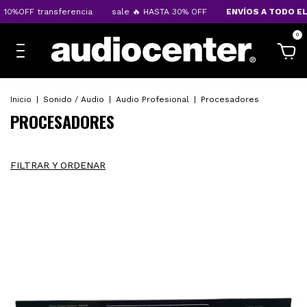
ansferencia
sale 🔥 HASTA 30% OFF
ENVÍOS A TODO EL PAÍS
1
0
Inicio
|
Sonido / Audio
|
Audio Profesional
|
Procesadores
PROCESADORES
FILTRAR Y ORDENAR