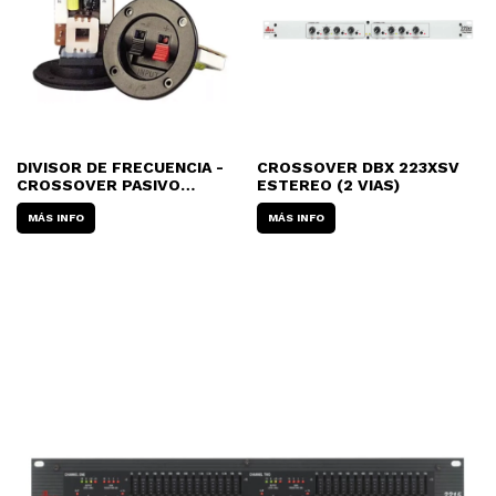
DIVISOR DE FRECUENCIA -
CROSSOVER DBX 223XSV
CROSSOVER PASIVO
ESTEREO (2 VIAS)
(PLAQUETA) JAHRO SL-BT-
1303 - 3 VIAS
MÁS INFO
MÁS INFO