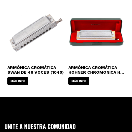
ARMÓNICA CROMÁTICA
ARMÓNICA CROMÁTICA
A
SWAN DE 48 VOCES (1040)
HOHNER CHROMONICA H-
G
270 (48 VOCES)
V
MÁS INFO
MÁS INFO
UNITE A NUESTRA COMUNIDAD