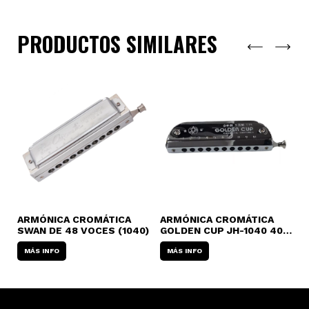
PRODUCTOS SIMILARES
ARMÓNICA CROMÁTICA
ARMÓNICA CROMÁTICA
A
-
SWAN DE 48 VOCES (1040)
GOLDEN CUP JH-1040 40
H
VOCES
2
MÁS INFO
MÁS INFO